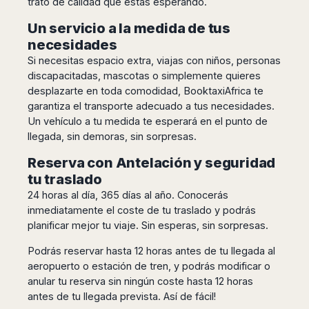
trato de calidad que estás esperando.
Harbin
Townsville
India
Dresden
Rio
Un servicio a la medida de tus
Jinan
Darwin
de
Düsseldorf
Ahmedabad
Janeiro
necesidades
Nanjing
Cairns
Frankfurt
Aurangabad
Sao
Qingdao
Si necesitas espacio extra, viajas con niños, personas
Nürnberg
Japan
Bangalore
Paulo
discapacitadas, mascotas o simplemente quieres
Shanghai
Hamburg
Belagavi
Tokyo
Porto
desplazarte en toda comodidad, BooktaxiAfrica te
Shenyang
Hannover
Bhopal
Alegre
Kobe
garantiza el transporte adecuado a tus necesidades.
Shenzhen
Leipzig
Bhubaneswar
Curitiba
Okazaki
Un vehículo a tu medida te esperará en el punto de
Tianjin
Bremen
Calicut
Fortaleza
llegada, sin demoras, sin sorpresas.
Osaka
Munich
Chennai
Recife
Fukuoka
Reserva con Antelación y seguridad
Austria
Coimbatore
Salvador
Sapporo
tu traslado
de
Dehradun
Graz
24 horas al día, 365 días al año. Conocerás
Bahia
Goa
Innsbruck
inmediatamente el coste de tu traslado y podrás
Colombia
Guwahati
Linz
planificar mejor tu viaje. Sin esperas, sin sorpresas.
Jaipur
Salzburg
Bogotá
Jamshedpur
Podrás reservar hasta 12 horas antes de tu llegada al
Schwechat
Cartagena
aeropuerto o estación de tren, y podrás modificar o
Jodhpur
Vienna
Medellín
anular tu reserva sin ningún coste hasta 12 horas
Cochin
San
antes de tu llegada prevista. Así de fácil!
Lucknow
Andrés