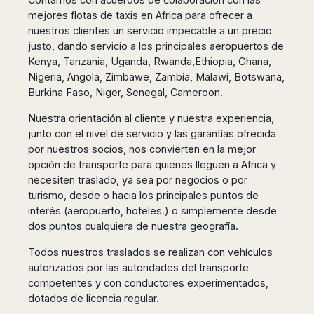
San
Amsterdam
Kuwait
(Gondola
mejores flotas de taxis en Africa para ofrecer a
San
Francisco
Tours)
Eindhoven
Doha
Sebastian
nuestros clientes un servicio impecable a un precio
Las
Verona
Rotterdam
Jeddah
justo, dando servicio a los principales aeropuertos de
Vigo
Vegas
Bologna
The
Medina
Kenya, Tanzania, Uganda, Rwanda,Ethiopia, Ghana,
Santiago
Anchorage
Hague
Nigeria, Angola, Zimbawe, Zambia, Malawi, Botswana,
de
Rimini
Riyadh
Atlanta
Compostela
Utrecht
Burkina Faso, Niger, Senegal, Cameroon.
Florence
Taif
Baltimore
La
Stockholm
Pisa
Abha
Boston
Nuestra orientación al cliente y nuestra experiencia,
Coruña
Gothenburg
Perugia
Muscat
junto con el nivel de servicio y las garantías ofrecida
Chicago
Valencia
Malmo
Ancona
por nuestros socios, nos convierten en la mejor
Asia
Columbus
Alicante
Lulea
Rome
opción de transporte para quienes lleguen a Africa y
Dallas
Castellón
Antalya
Kalmar
Pescara
necesiten traslado, ya sea por negocios o por
Detroit
Mallorca
Bangkok
Kiruna
turismo, desde o hacia los principales puntos de
Naples
Houston
Menorca
Puket
Oslo
interés (aeropuerto, hoteles.) o simplemente desde
Olbia
Memphis
Ibiza
Krabi
dos puntos cualquiera de nuestra geografía.
Copenaghen
Alghero
Nashville
Sevilla
Samui
Helsinki
Cagliari
Phoenix
Todos nuestros traslados se realizan con vehículos
Jerez
Chiang
Rovaniemi
Bari
autorizados por las autoridades del transporte
Portland
Mai
Almeria
Malta
Brindisi
competentes y con conductores experimentados,
San
Pattaya
Malaga
Prague
Lecce
dotados de licencia regular.
Diego
Phi
Marbella
Budapest
Lamezia