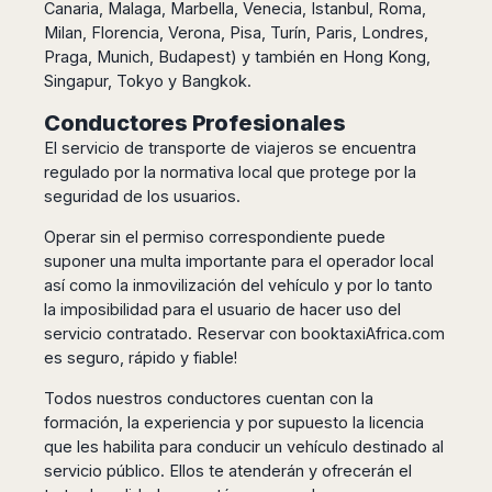
Dublin
Wrocław
Island
Canaria, Malaga, Marbella, Venecia, Istanbul, Roma,
Sarajevo
Toluca
Galway
Milan, Florencia, Verona, Pisa, Turín, Paris, Londres,
Cebu
Portugal
Mostar
San
Limerick
Praga, Munich, Budapest) y también en Hong Kong,
Lapu-
José
Lisbon
Tuzla
Singapur, Tokyo y Bangkok.
Lapu
France
del
Porto
Maribor
Cordova
Cabo
Conductores Profesionales
Paris
Faro
Novo
Mandaue
Guadalajara
El servicio de transporte de viajeros se encuentra
Bordeaux
Mesto
Madeira
Seoul
Cancún
regulado por la normativa local que protege por la
Lille
Sofia
Hong
Morocco
seguridad de los usuarios.
Mérida
Lyon
Burgas
Kong
Marrakech
Argentina
Marseille
Varna
Singapore
Operar sin el permiso correspondiente puede
Casablanca
Montpellier
suponer una multa importante para el operador local
Bali
Australia
Buenos
Fez
Nantes
así como la inmovilización del vehículo y por lo tanto
Kuala
Aires
Sydney
Rabat
la imposibilidad para el usuario de hacer uso del
Nice
Lumpur
Córdoba
Melbourne
Agadir
servicio contratado. Reservar con booktaxiAfrica.com
Tolouse
Penang
Bariloche
Adelaide
es seguro, rápido y fiable!
Essaouira
/
Mendoza
Germany
Perth
George
China
Rosario
Todos nuestros conductores cuentan con la
Town
Berlin
Brisbane
Puerto
formación, la experiencia y por supuesto la licencia
Beijing
Kuching
Stuttgart
Gold
Iguazú
que les habilita para conducir un vehículo destinado al
Chengdu
Coast
Kota
Dortmund
servicio público. Ellos te atenderán y ofrecerán el
Brasil
Kinabalu
Guangzhou
Canberra
Bonn