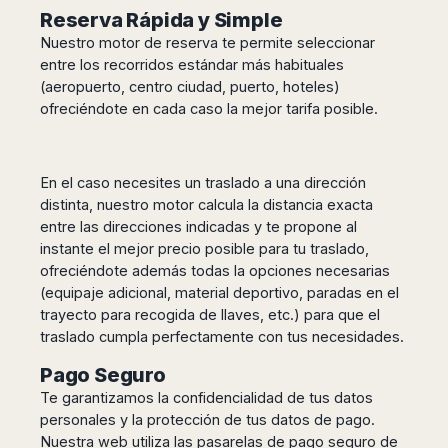
Madurai
Reserva Rápida y Simple
Chile
Mangalore
Nuestro motor de reserva te permite seleccionar
Santiago
Mumbai
entre los recorridos estándar más habituales
Valparaiso
Mysore
(aeropuerto, centro ciudad, puerto, hoteles)
Delhi
ofreciéndote en cada caso la mejor tarifa posible.
Perú
Pune
Lima
Surat
Cusco
Trivandrum
En el caso necesites un traslado a una dirección
Udapuir
distinta, nuestro motor calcula la distancia exacta
entre las direcciones indicadas y te propone al
Vadodara
instante el mejor precio posible para tu traslado,
Varanasi
ofreciéndote además todas la opciones necesarias
(equipaje adicional, material deportivo, paradas en el
trayecto para recogida de llaves, etc.) para que el
traslado cumpla perfectamente con tus necesidades.
Pago Seguro
Te garantizamos la confidencialidad de tus datos
personales y la protección de tus datos de pago.
Nuestra web utiliza las pasarelas de pago seguro de