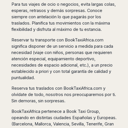
Seattle
Phi
Para tus viajes de ocio o negocios, evita largas colas,
Granada
Terme
Istanbul
Washington
Hanoi
esperas, retrasos y demás sorpresas. Conoce
Tenerife
Reggio
Athens
Honolulu
Cat
siempre con antelación lo que pagarás por los
Gran
Calabria
Rhodes
Bi
Indianapolis
traslados. Planifica tus movimientos con la máxima
Canaria
Crotone
Kos
Hue
Miami
flexibilidad y disfruta al máximo de tu estancia.
Catania
UK
Tivat
Da
Oakland
Palermo
Pogdorica
Reservar tu transporte con BookTaxiAfrica.com
Nang
London
Orlando
Trapani
significa disponer de un servicio a medida para cada
Moscow
Cam
Birmingham
Pittsburgh
Comiso
necesidad (viaje con niños, personas que requieren
Minsk
Ranh
Bristol
Tampa
-
atención especial, equipamiento deportivo,
Yerevan
Quy
Cardiff
Quebec
Ragusa
necesidades de espacio adicional, etc.), a un precio
Nhon
Tbilisi
Edinburgh
Toronto
establecido a priori y con total garantía de calidad y
Poland
Da
St
Glasgow
Vancouver
puntualidad.
Lat
Petersburg
Gdańsk
Liverpool
Montreal
Ho
Split
Reserva tus traslados con BookTaxiAfrica.com y
Katowice
Manchester
Calgary
Chu
Zagreb
olvídate de todo, nosotros nos preocuparemos por ti.
Kraków
Nottingham
Minh
Ottawa
Dubrovnik
Sin demoras, sin sorpresas.
Łódź
Southampton
Tagbilaran
Mexico
Pula
Lublin
Bacolod
BookTaxiAfrica pertenece a Book Taxi Group,
Ireland
Rijeka
Monterrey
Poznań
Davao
opeando en distintas ciudades Españolas y Europeas.
Zadar
Cork
Mexico
Warszawa
(Barcelona, Mallorca, Valencia, Sevilla, Tenerife, Gran
Samal
Ljubijana
City