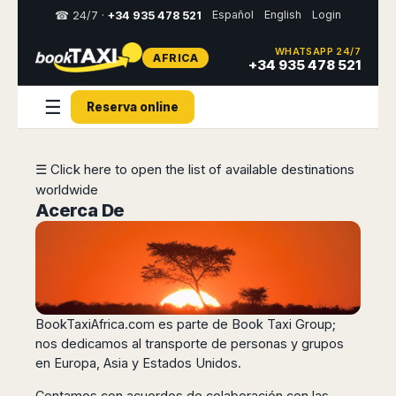
Español
English
Login
☎ 24/7 ·
+34 935 478 521
WHATSAPP 24/7
AFRICA
Select
+34 935 478 521
your
destination,
☰
Reserva online
you
will
be
redirected
☰ Click here to open the list of available destinations
to
worldwide
the
local
Acerca De
website
Spain
Italy
Rest
Middle
Usa
of
East
&
Barcelona
Milan
Europe
Canada
Dubai
Girona
Turin
BookTaxiAfrica.com
es parte de Book Taxi Group;
Brussels
New
Abu
Reus
Genoa
York
nos dedicamos al transporte de personas y grupos
Luxembourg
Dhabi
Madrid
Trieste
en Europa, Asia y Estados Unidos.
Los
Geneva
Amman
Zaragoza
Venice
Angeles
Zurich
Madaba
Bilbao
Venice
Contamos con acuerdos de colaboración con las